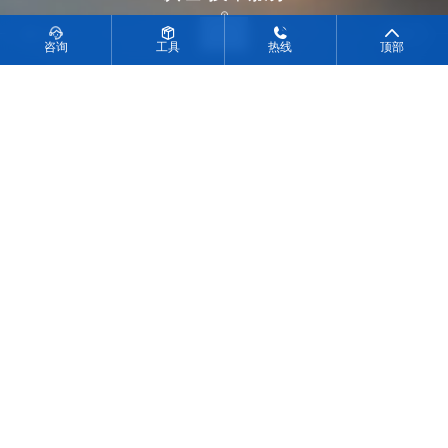
向下滚动
咨询
工具
热线
顶部
ICAS Business
业务介绍
医药分析
医疗器械
基因毒杂质研究
有源/无源产品检测
医用材料研究
临床评价
多肽药物质量研究
注册服务（FDA/NMPA）
01
02
化合物定制合成与分离制备
生物药工艺残留物分析
食品日化
新材料
化妆品功效测试
校服安全检测：运动场地、
化妆品原料检测
课桌椅、灯光等检测