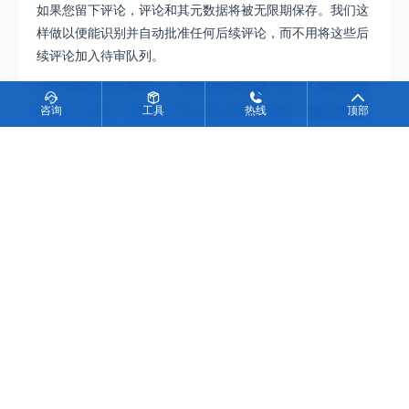
如果您留下评论，评论和其元数据将被无限期保存。我们这
样做以便能识别并自动批准任何后续评论，而不用将这些后
续评论加入待审队列。
对于本网站的注册用户，我们也会保存用户在个人资料中提
供的个人信息。所有用户可以在任何时候查看、编辑或删除
咨询
工具
热线
顶部
他们的个人信息（除了不能变更用户名外）、站点管理员也
可以查看及编辑那些信息。
您对您的信息有什么权利
如果您有此站点的账户，或曾经留下评论，您可以请求我们
提供我们所拥有的您的个人数据的导出文件，这也包括了所
有您提供给我们的数据。您也可以要求我们抹除所有关于您
的个人数据。这不包括我们因管理、法规或安全需要而必须
保留的数据。
您的数据将发送到何处
访客评论可能会被自动垃圾评论监测服务检查。